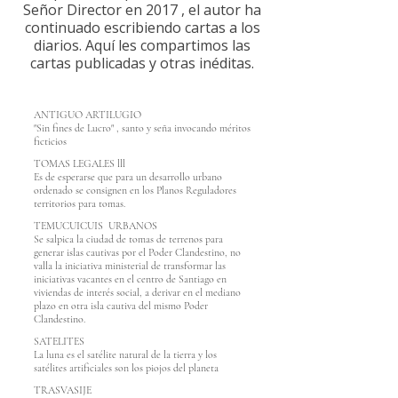
Señor Director en 2017 , el autor ha
continuado escribiendo cartas a los
diarios. Aquí les compartimos las
cartas publicadas y otras inéditas.
ANTIGUO ARTILUGIO
"Sin fines de Lucro" , santo y seña invocando méritos
ficticios
TOMAS LEGALES lll
Es de esperarse que para un desarrollo urbano
ordenado se consignen en los Planos Reguladores
territorios para tomas.
TEMUCUICUIS URBANOS
Se salpica la ciudad de tomas de terrenos para
generar islas cautivas por el Poder Clandestino, no
valla la iniciativa ministerial de transformar las
iniciativas vacantes en el centro de Santiago en
viviendas de interés social, a derivar en el mediano
plazo en otra isla cautiva del mismo Poder
Clandestino.
SATELITES
La luna es el satélite natural de la tierra y los
satélites artificiales son los piojos del planeta
TRASVASIJE