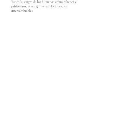
Tanto la sangre de los humanos como rehenes y
prisioneros, con algunas restricciones, son
intercambiables
OTROS LIBROS:
“Ostras con Mostaza”
(Editorial Nascimento,
narrativa en relación a la desconcertante vida de
las placentas tras el parto).
“El Cajón está más Podrido que el Muerto”
(Editorial Nascimento, relato alegórico a la
muerte de Gaudi)
Publicaciones 2021:
En avanzada preparación
la publicación de un ensayo sobre el destino de
los humanos y de varios cuentos inéditos.
CONTACTO